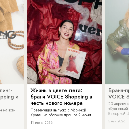
пинг-
Жизнь в цвете лета:
Бранч-п
pping и
бранч VOICE Shopping в
VOICE S
честь нового номера
20 апреля в
«Кузнецкий 
н на всех
Презентация выпуска с Мариной
Викторией Ш
Кравец на обложке прошла 2 июня.
5 мая 2026
11 июня 2026