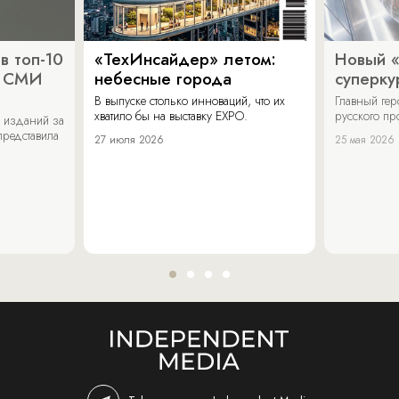
в топ-10
«ТехИнсайдер» летом:
Новый 
х СМИ
небесные города
суперку
В выпуске столько инноваций, что их
Главный ге
хватило бы на выставку EXPO.
русского п
 изданий за
представила
27 июля 2026
25 мая 2026