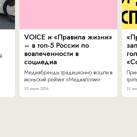
VOICE и «Правила жизни»
«П
– в топ-5 России по
за
вовлеченности в
го
й
соцмедиа
«С
Медиабренды традиционно вошли в
Прин
июньский рейтинг «Медиалогии».
тре
29 июля 2026
22 ию