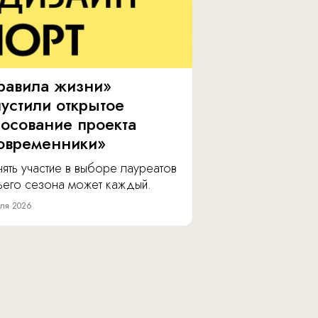
равила жизни»
пустили открытое
лосование проекта
овременники»
ять участие в выборе лауреатов
тьего сезона может каждый.
ля 2026