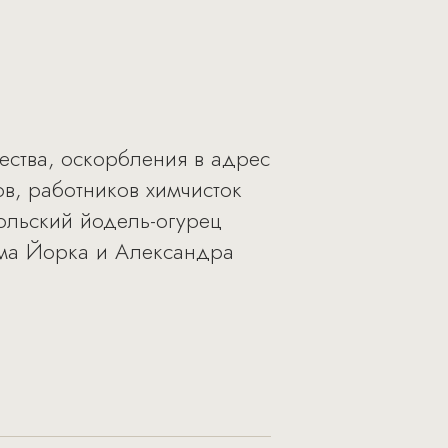
ества, оскорбления в адрес
ов, работников химчисток
ольский йодель-огурец
ома Йорка и Александра