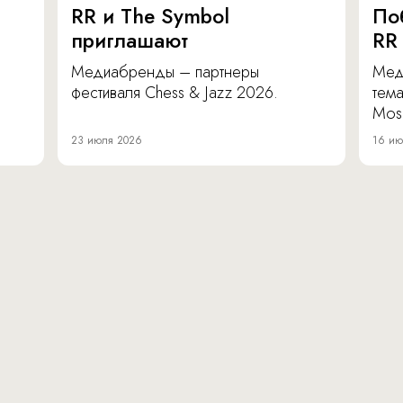
RR и The Symbol
По
приглашают
RR
Медиабренды – партнеры
Мед
фестиваля Chess & Jazz 2026.
тема
Mos
23 июля 2026
16 ию