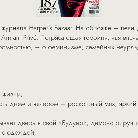
урнала Harper’s Bazaar. На обложке – певица
 Armani Privé. Потрясающая героиня, чья впе
кромностью, – о феминизме, семейных неуря
 жизни;
ость днем и вечером – роскошный мех, яркий
вает дверь в свой «Будуар», демонстрируя 
 с одеждой;