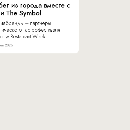
бег из города вместе с
 и The Symbol
иабренды – партнеры
тического гастрофестиваля
cow Restaurant Week.
ля 2026