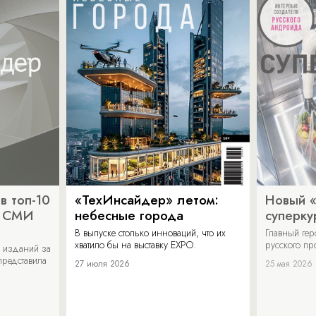
в топ-10
«ТехИнсайдер» летом:
Новый 
х СМИ
небесные города
суперку
В выпуске столько инноваций, что их
Главный ге
хватило бы на выставку EXPO.
русского п
 изданий за
представила
27 июля 2026
25 мая 2026