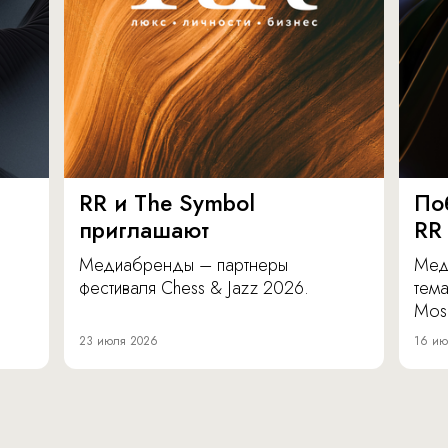
RR и The Symbol
По
приглашают
RR
Медиабренды – партнеры
Мед
фестиваля Chess & Jazz 2026.
тема
Mos
23 июля 2026
16 ию