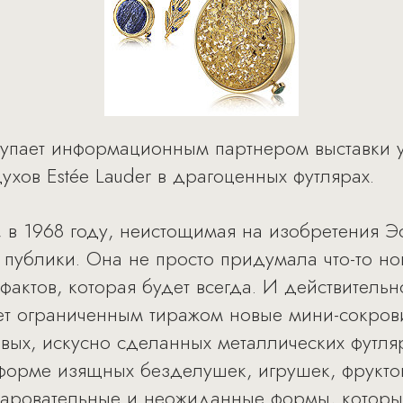
ступает информационным партнером выставки
хов Estée Lauder в драгоценных футлярах.
 в 1968 году, неистощимая на изобретения Э
публики. Она не просто придумала что-то но
актов, которая будет всегда. И действительн
ает ограниченным тиражом новые мини-сокро
вых, искусно сделанных металлических футл
форме изящных безделушек, игрушек, фруктов,
очаровательные и неожиданные формы, которы