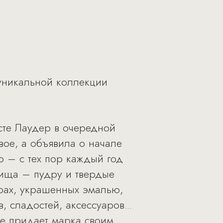
 уникальной коллекции
сте Лаудер в очередной
вое, а объявила о начале
о – с тех пор каждый год
вища – пудру и твердые
ярах, украшенных эмалью,
 сладостей, аксессуаров...
е придает марка своим