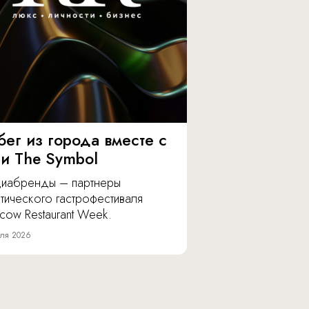
бег из города вместе с
 и The Symbol
иабренды – партнеры
тического гастрофестиваля
cow Restaurant Week.
ля 2026