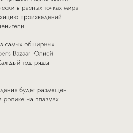
ески в разных точках мира
позицию произведений
ценители.
 из самых обширных
er’s Bazaar Юлией
 Каждый год ряды
здания будет размещен
м ролике на плазмах