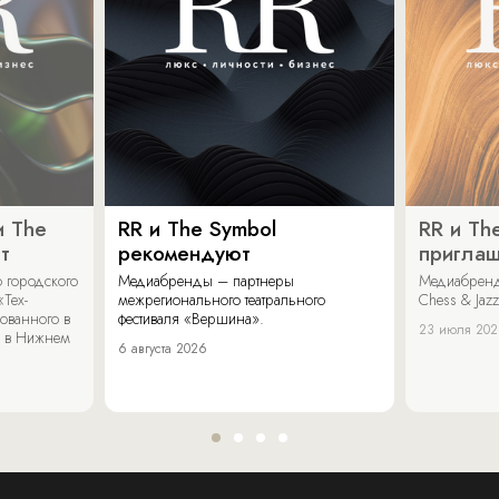
и The
RR и The Symbol
RR и Th
т
рекомендуют
пригла
 городского
Медиабренды – партнеры
Медиабренд
«Тех-
межрегионального театрального
Chess & Jaz
ованного в
фестиваля «Вершина».
23 июля 20
 в Нижнем
6 августа 2026