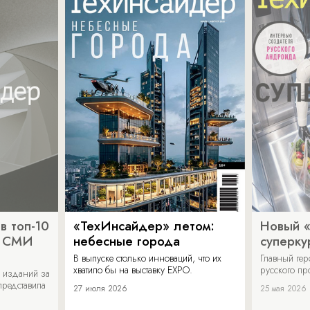
в топ-10
«ТехИнсайдер» летом:
Новый 
х СМИ
небесные города
суперку
В выпуске столько инноваций, что их
Главный ге
хватило бы на выставку EXPO.
русского п
 изданий за
представила
27 июля 2026
25 мая 2026