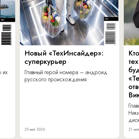
Новый «ТехИнсайдер»:
Кто
суперкурьер
те
бу
о их
Главный герой номера – андроид
«Т
русского происхождения.
от
Ви
Глав
Ник
диск
25 мая 2026
21 ма