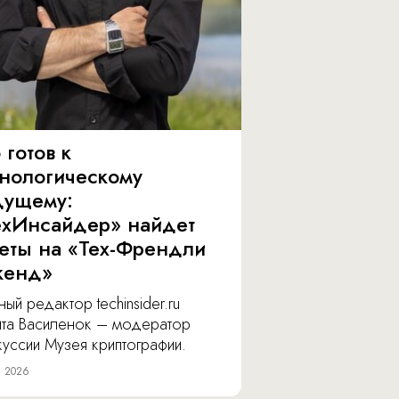
 готов к
хнологическому
дущему:
ехИнсайдер» найдет
веты на «Тех-Френдли
кенд»
ный редактор techinsider.ru
ита Василенок – модератор
уссии Музея криптографии.
я 2026