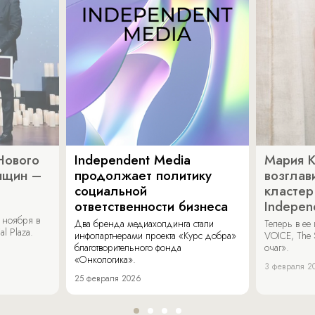
Нового
Independent Media
Мария 
нщин –
продолжает политику
возглав
социальной
кластер
ответственности бизнеса
Indepen
 ноября в
Два бренда медиахолдинга стали
Теперь в ее
al Plaza.
инфопартнерами проекта «Курс добра»
VOICE, The 
благотворительного фонда
очаг».
«Онкологика».
3 февраля 2
25 февраля 2026