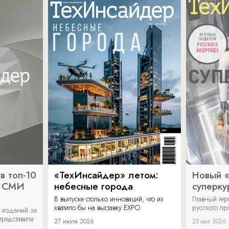
в топ-10
«ТехИнсайдер» летом:
Новый 
х СМИ
небесные города
суперку
В выпуске столько инноваций, что их
Главный ге
хватило бы на выставку EXPO.
русского п
 изданий за
представила
27 июля 2026
25 мая 2026