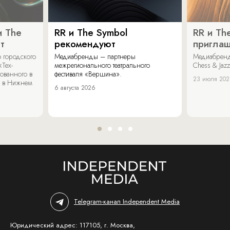
и The
RR и The Symbol
RR и Th
т
рекомендуют
пригла
 городского
Медиабренды – партнеры
Медиабренд
«Тех-
межрегионального театрального
Chess & Jaz
ованного в
фестиваля «Вершина».
23 июля 20
 в Нижнем
6 августа 2026
Telegram-канал Independent Media
Юридический адрес: 117105, г. Москва,