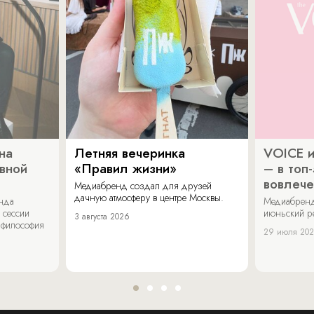
на
Летняя вечеринка
VOICE и
ивной
«Правил жизни»
– в топ
вовлече
Медиабренд создал для друзей
дачную атмосферу в центре Москвы.
енда
Медиабренд
 сессии
июньский р
3 августа 2026
 философия
29 июля 20