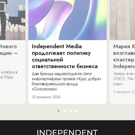
Нового
Independent Media
Мария 
нщин –
продолжает политику
возглав
социальной
кластер
ответственности бизнеса
Indepen
 ноября в
Два бренда медиахолдинга стали
Теперь в ее
al Plaza.
инфопартнерами проекта «Курс добра»
VOICE, The 
благотворительного фонда
очаг».
«Онкологика».
3 февраля 2
25 февраля 2026