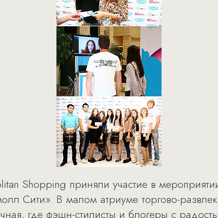
itan Shopping приняли участие в мероприятии
лл Сити». В малом атриуме торгово-развлек
чная, где фэшн-стилисты и блогеры с радост