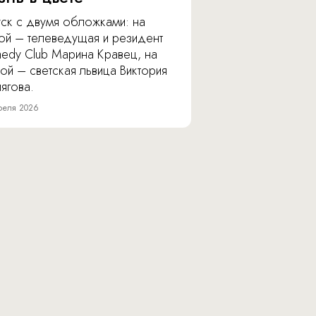
уск с двумя обложками: на
ой – телеведущая и резидент
edy Club Марина Кравец, на
ой – светская львица Виктория
ягова.
реля 2026