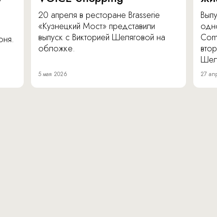
20 апреля в ресторане Brasserie
Вып
«Кузнецкий Мост» представили
одн
выпуск с Викторией Шеляговой на
Com
юня.
обложке.
втор
Шел
5 мая 2026
27 ап