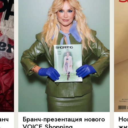
анч
Бранч-презентация нового
Но
ь
VOICE Shopping
жи