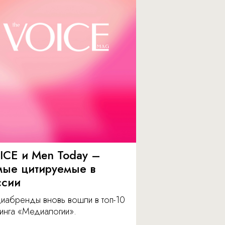
ICE и Men Today –
мые цитируемые в
ссии
иабренды вновь вошли в топ-10
инга «Медиалогии».