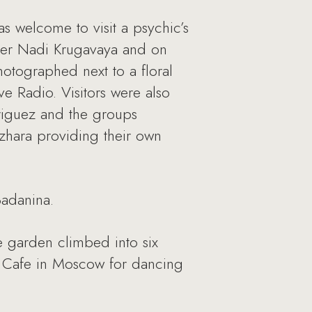
s welcome to visit a psychic’s
ner Nadi Krugavaya and on
otographed next to a floral
 Radio. Visitors were also
riguez and the groups
hara providing their own
Badanina.
ge garden climbed into six
k Cafe in Moscow for dancing