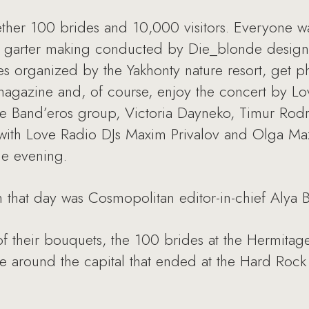
ether 100 brides and 10,000 visitors. Everyone wa
on garter making conducted by Die_blonde desig
 organized by the Yakhonty nature resort, get ph
azine and, of course, enjoy the concert by Love
he Band’eros group, Victoria Dayneko, Timur Rod
with Love Radio DJs Maxim Privalov and Olga Maz
he evening.
that day was Cosmopolitan editor-in-chief Alya 
 of their bouquets, the 100 brides at the Hermita
de around the capital that ended at the Hard Roc