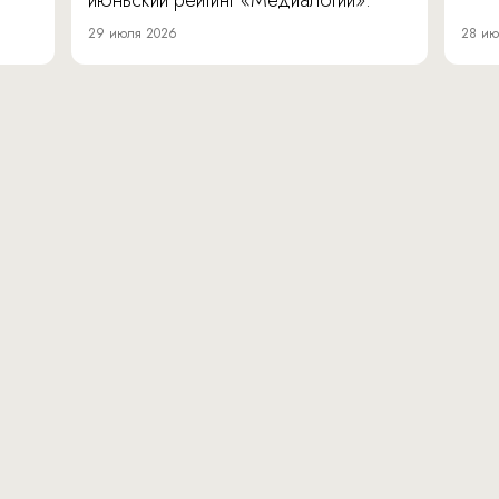
июньский рейтинг «Медиалогии».
29 июля 2026
28 ию
вн.тер.г. муниципальн