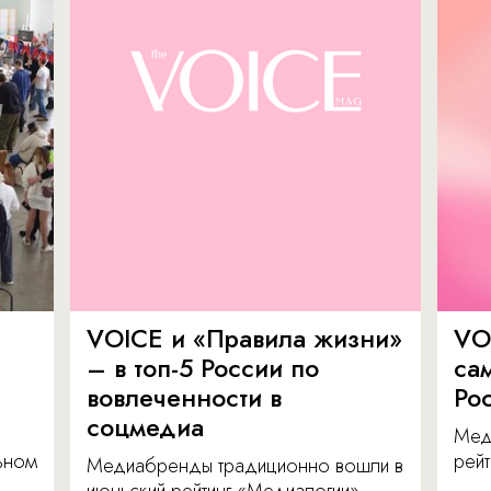
VOICE и «Правила жизни»
VO
– в топ-5 России по
са
вовлеченности в
Ро
соцмедиа
Мед
льном
рейт
Медиабренды традиционно вошли в