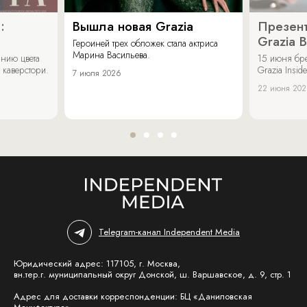
:
Вышла новая Grazia
Презент
Grazia 
Героиней трех обложек стала актриса
Марина Васильева.
нию цвета
15 июня бр
 каверстори.
Grazia Inside
7 июля 2026
22 июня 20
Telegram-канал Independent Media
Юридический адрес: 117105, г. Москва,
вн.тер.г. муниципальный округ Донской, ш. Варшавское, д. 9, стр. 1
Адрес для доставки корреспонденции: БЦ «Даниловская