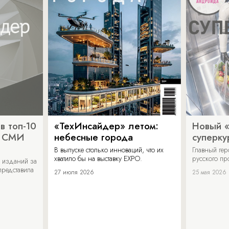
в топ-10
«ТехИнсайдер» летом:
Новый 
х СМИ
небесные города
суперку
В выпуске столько инноваций, что их
Главный ге
хватило бы на выставку EXPO.
русского п
 изданий за
представила
27 июля 2026
25 мая 2026