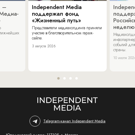
a –
Independent Media
Indepen
«Медиа-
поддержал фонд
поддер
»
«Жизненный путь»
Российс
неделю
о
Представители медиахолдинга приняли
стижнейших
участие в благотворительном гараж-
Медиахолди
сейле.
инфопартнер
событий для
3 августа 2026
страны.
10 июля 202
Telegram-канал Independent Media
Юридический адрес: 117105, г. Москва,