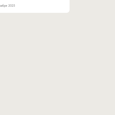
кабря 2025
Юридический адрес: 117105, г. Москва,
ый округ Донской, ш. Варшавское, д. 9, стр. 1