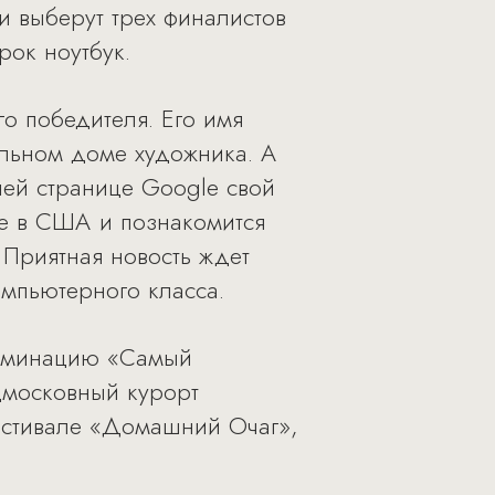
 выберут трех финалистов
рок ноутбук.
о победителя. Его имя
альном доме художника. А
ней странице Google свой
le в США и познакомится
Приятная новость ждет
омпьютерного класса.
номинацию «Самый
дмосковный курорт
естивале «Домашний Очаг»,