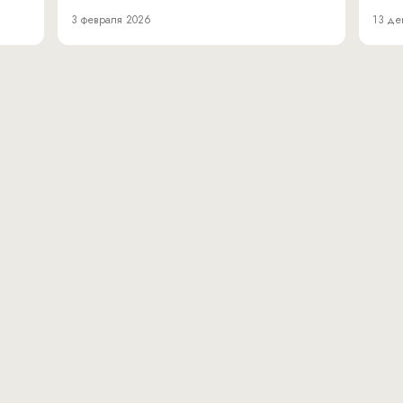
3 февраля 2026
13 де
вн.тер.г. муниципальн