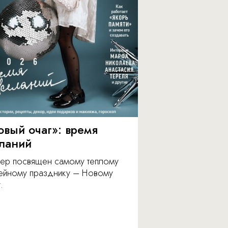
овый очаг»: время
ланий
ер посвящен самому теплому
ейному празднику – Новому
.