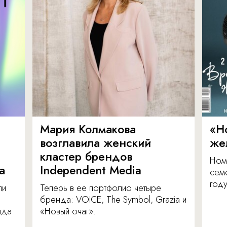
Мария Колмакова
«Н
возглавила женский
же
кластер брендов
Ном
а
Independent Media
сем
году
ли
Теперь в ее портфолио четыре
бренда: VOICE, The Symbol, Grazia и
нда
«Новый очаг».