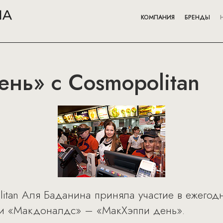
КОМПАНИЯ
БРЕНДЫ
нь» с Cosmopolitan
itan Аля Баданина приняла участие в ежегод
и «Макдоналдс» – «МакХэппи день».