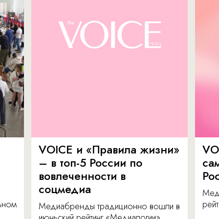
VOICE и «Правила жизни»
VO
– в топ-5 России по
са
вовлеченности в
Ро
соцмедиа
Мед
льном
рейт
Медиабренды традиционно вошли в
июньский рейтинг «Медиалогии».