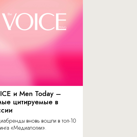
ICE и Men Today –
мые цитируемые в
ссии
иабренды вновь вошли в топ-10
инга «Медиалогии».