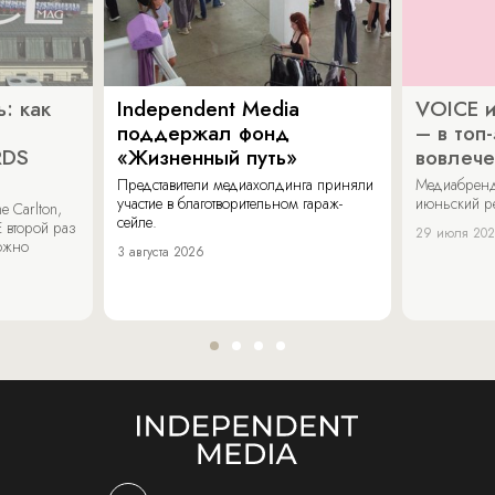
: как
Independent Media
VOICE и
поддержал фонд
– в топ
RDS
«Жизненный путь»
вовлече
Представители медиахолдинга приняли
Медиабренд
участие в благотворительном гараж-
июньский р
 Carlton,
сейле.
 второй раз
29 июля 20
можно
3 августа 2026