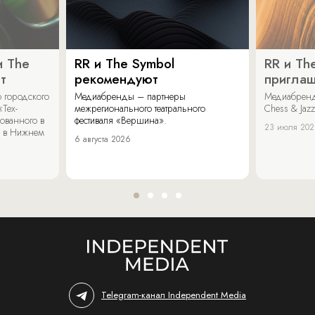
и The
RR и The Symbol
RR и Th
т
рекомендуют
пригла
 городского
Медиабренды – партнеры
Медиабренд
«Тех-
межрегионального театрального
Chess & Jaz
ованного в
фестиваля «Вершина».
23 июля 20
 в Нижнем
6 августа 2026
Telegram-канал Independent Media