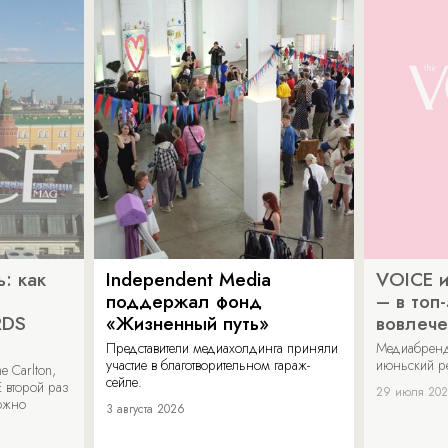
: как
Independent Media
VOICE и
поддержал фонд
– в топ
RDS
«Жизненный путь»
вовлече
Представители медиахолдинга приняли
Медиабренд
участие в благотворительном гараж-
июньский р
 Carlton,
сейле.
 второй раз
29 июля 20
можно
3 августа 2026