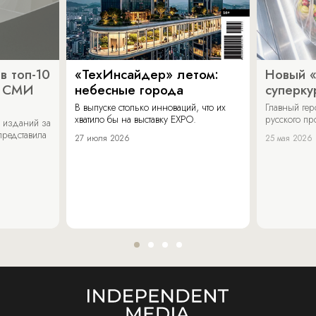
в топ-10
«ТехИнсайдер» летом:
Новый 
х СМИ
небесные города
суперку
В выпуске столько инноваций, что их
Главный ге
хватило бы на выставку EXPO.
русского п
 изданий за
представила
27 июля 2026
25 мая 2026