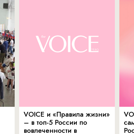
VOICE и «Правила жизни»
VO
– в топ-5 России по
са
вовлеченности в
Ро