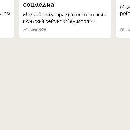
соцмедиа
Мед
льном
рейт
Медиабренды традиционно вошли в
июньский рейтинг «Медиалогии».
29 июля 2026
28 ию