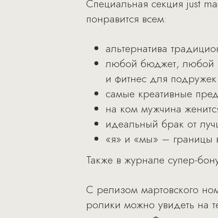
Специальная секция just ma
понравится всем:
альтернатива традицио
любой бюджет, любой к
и фитнес для подружек 
самые креативные пред
на ком мужчина женится
идеальный брак от луч
«я» и «мы» – границы 
Также в журнале супер-бону
С релизом мартовского но
ролики можно увидеть на те