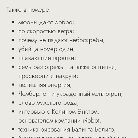
Также в номере:
мюоны дают добро;
со скоростью ветра;
почему не падают небоскребы;
убийца номер один;
плавающие тарелки;
семь раз отрежь… а также отщипни,
просверли и накрути;
нелишняя энергия;
Чемберлен и украденный меллотрон;
слово мужского рода;
интервью c Колином Энглом,
основателем компании iRobot;
техника рисования Балинта Болиго;