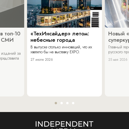
в топ-10
«ТехИнсайдер» летом:
Новый 
х СМИ
небесные города
суперку
В выпуске столько инноваций, что их
Главный ге
хватило бы на выставку EXPO.
русского п
 изданий за
представила
27 июля 2026
25 мая 2026