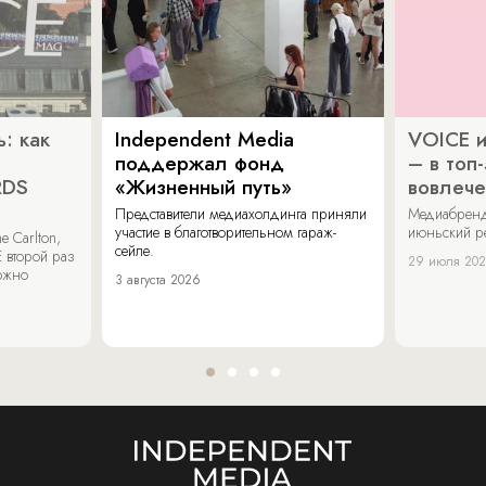
: как
Independent Media
VOICE и
поддержал фонд
– в топ
RDS
«Жизненный путь»
вовлече
Представители медиахолдинга приняли
Медиабренд
участие в благотворительном гараж-
июньский р
 Carlton,
сейле.
 второй раз
29 июля 20
можно
3 августа 2026