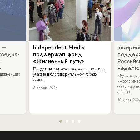
a –
Independent Media
Indepen
«Медиа-
поддержал фонд
поддер
»
«Жизненный путь»
Российс
неделю
о
Представители медиахолдинга приняли
стижнейших
участие в благотворительном гараж-
Медиахолди
сейле.
инфопартнер
событий для
3 августа 2026
страны.
10 июля 202