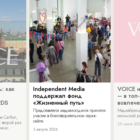
: как
Independent Media
VOICE и
поддержал фонд
– в топ
RDS
«Жизненный путь»
вовлече
Представители медиахолдинга приняли
Медиабренд
участие в благотворительном гараж-
июньский р
 Carlton,
сейле.
 второй раз
29 июля 20
можно
3 августа 2026