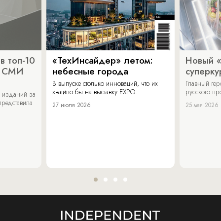
в топ-10
«ТехИнсайдер» летом:
Новый 
х СМИ
небесные города
суперку
В выпуске столько инноваций, что их
Главный ге
хватило бы на выставку EXPO.
русского п
 изданий за
представила
27 июля 2026
25 мая 2026