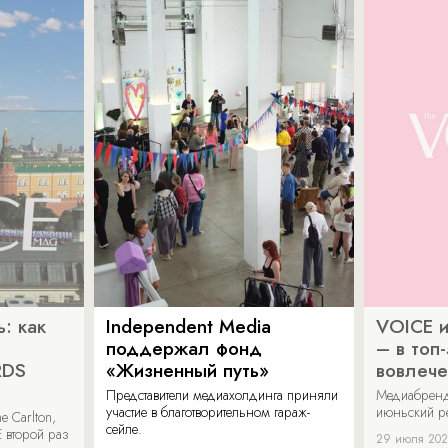
: как
Independent Media
VOICE и
поддержал фонд
– в топ
RDS
«Жизненный путь»
вовлече
Представители медиахолдинга приняли
Медиабренд
участие в благотворительном гараж-
июньский р
 Carlton,
сейле.
 второй раз
29 июля 20