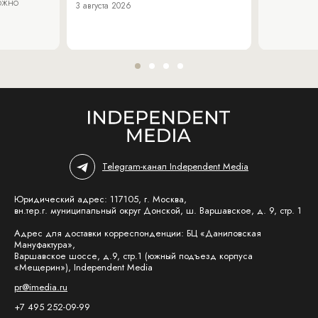
можно
3 августа 2026
Telegram-канал Independent Media
Юридический адрес: 117105, г. Москва,
вн.тер.г. муниципальный округ Донской, ш. Варшавское, д. 9, стр. 1
Адрес для доставки корреспонденции: БЦ «Даниловская
Мануфактура»,
Варшавское шоссе, д.9, стр.1 (южный подъезд корпуса
«Мещерин»), Independent Media
pr@imedia.ru
+7 495 252-09-99