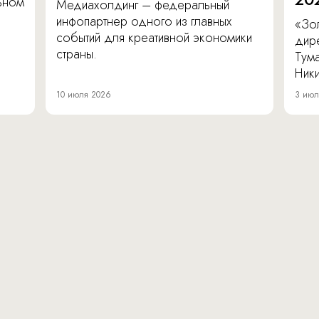
льном
Медиахолдинг – федеральный
инфопартнер одного из главных
«Зол
событий для креативной экономики
дир
страны.
Тум
Ник
10 июля 2026
3 июл