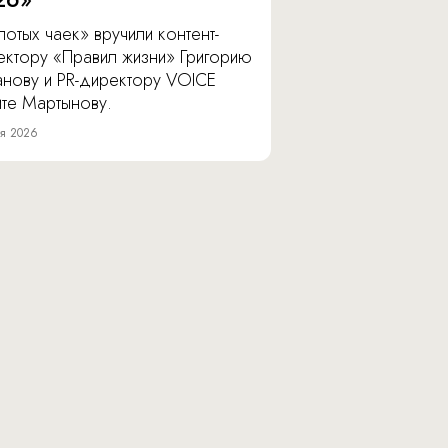
отых чаек» вручили контент-
ектору «Правил жизни» Григорию
анову и PR-директору VOICE
ите Мартынову.
я 2026