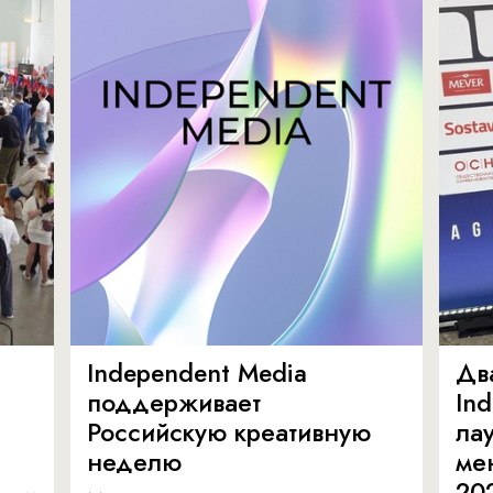
Independent Media
Дв
поддерживает
In
Российскую креативную
ла
неделю
ме
20