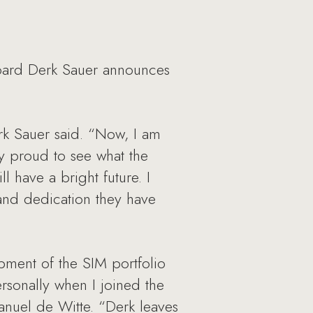
oard Derk Sauer announces
rk Sauer said. “Now, I am
y proud to see what the
have a bright future. I
 and dedication they have
opment of the SIM portfolio
rsonally when I joined the
uel de Witte. “Derk leaves