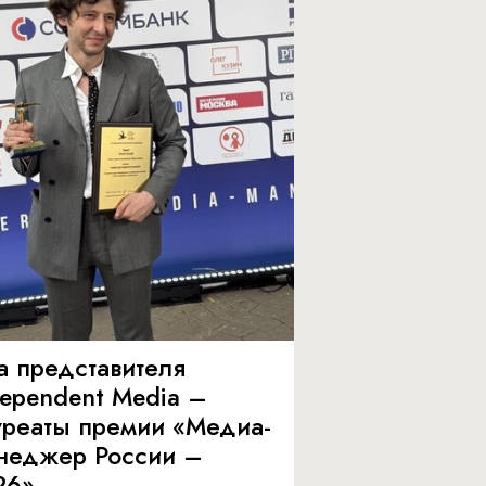
а представителя
dependent Media –
уреаты премии «Медиа-
неджер России –
26»