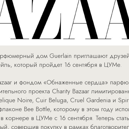
парфюмерный дом Guerlain приглашают друзе
ейль, который пройдет 16 сентября в ЦУМе.
 Bazaar и фондом «Обнаженные сердца» парфю
ительного проекта Charity Bazaar лимитиров
que Noire, Cuir Beluga, Cruel Gardenia и Spiri
лаконе Bee Bottle, которому в этом году испо
в корнере в ЦУМе с 16 сентября. Теперь стать 
ый, совершив покупку в рамках благотворител