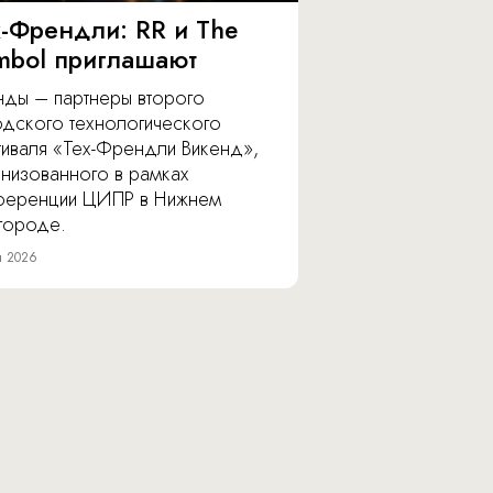
х-Френдли: RR и The
mbol приглашают
нды – партнеры второго
одского технологического
тиваля «Тех-Френдли Викенд»,
анизованного в рамках
ференции ЦИПР в Нижнем
городе.
я 2026