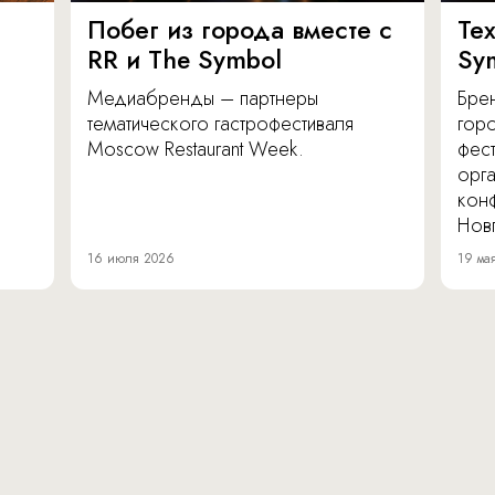
Побег из города вместе с
Те
RR и The Symbol
Sy
Медиабренды – партнеры
Бре
тематического гастрофестиваля
гор
Moscow Restaurant Week.
фес
орг
кон
Нов
16 июля 2026
19 ма