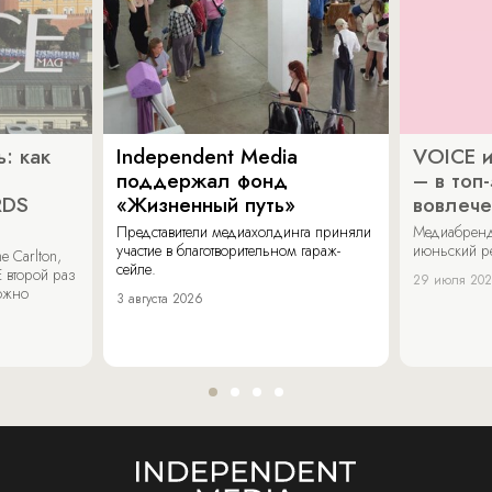
: как
Independent Media
VOICE и
поддержал фонд
– в топ
RDS
«Жизненный путь»
вовлече
Представители медиахолдинга приняли
Медиабренд
участие в благотворительном гараж-
июньский р
 Carlton,
сейле.
 второй раз
29 июля 20
можно
3 августа 2026