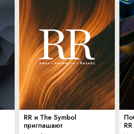
RR и The Symbol
По
приглашают
RR