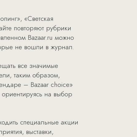
опинг», «Светская
сайте повторяют рубрики
овленном Bazaar.ru можно
орые не вошли в журнал.
вещать все значимые
тели, таким образом,
ндаре – Bazaar choice»
 ориентируясь на выбор
оходить специальные акции
приятия, выставки,