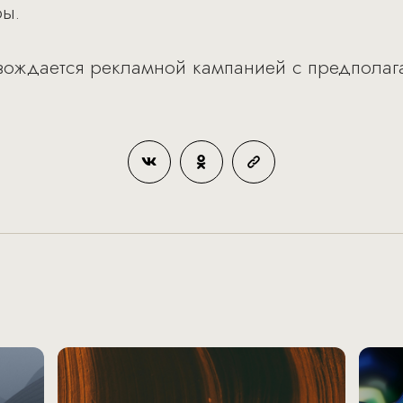
ры.
овождается рекламной кампанией с предполаг