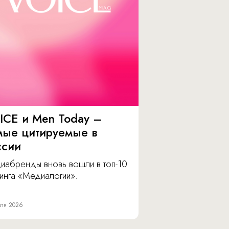
ICE и Men Today –
мые цитируемые в
ссии
иабренды вновь вошли в топ-10
инга «Медиалогии».
ля 2026