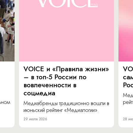
VOICE и «Правила жизни»
VO
– в топ-5 России по
са
вовлеченности в
Ро
соцмедиа
Мед
льном
рейт
Медиабренды традиционно вошли в
июньский рейтинг «Медиалогии».
29 июля 2026
28 ию