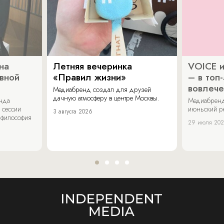
на
Летняя вечеринка
VOICE и
ивной
«Правил жизни»
– в топ
вовлече
Медиабренд создал для друзей
дачную атмосферу в центре Москвы.
енда
Медиабренд
 сессии
июньский р
3 августа 2026
 философия
29 июля 20