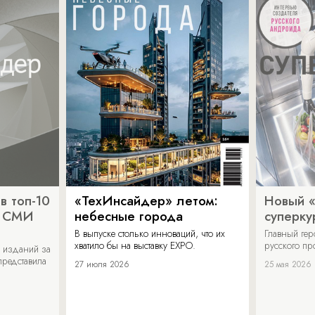
в топ-10
«ТехИнсайдер» летом:
Новый 
х СМИ
небесные города
суперку
В выпуске столько инноваций, что их
Главный ге
хватило бы на выставку EXPO.
русского п
 изданий за
представила
27 июля 2026
25 мая 2026