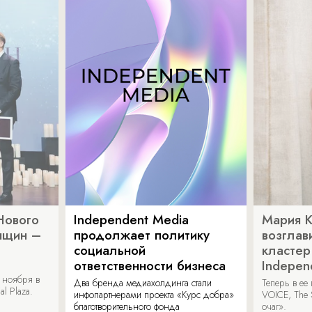
Нового
Independent Media
Мария 
нщин –
продолжает политику
возглав
социальной
кластер
ответственности бизнеса
Indepen
 ноября в
Два бренда медиахолдинга стали
Теперь в ее
al Plaza.
инфопартнерами проекта «Курс добра»
VOICE, The 
благотворительного фонда
очаг».