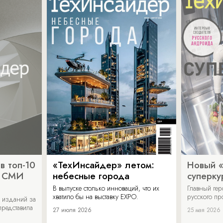
в топ-10
«ТехИнсайдер» летом:
Новый 
х СМИ
небесные города
суперку
В выпуске столько инноваций, что их
Главный ге
хватило бы на выставку EXPO.
русского п
 изданий за
представила
27 июля 2026
25 мая 2026