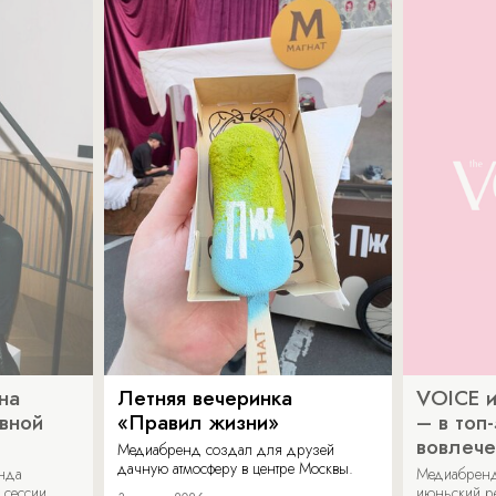
на
Летняя вечеринка
VOICE и
ивной
«Правил жизни»
– в топ
вовлече
Медиабренд создал для друзей
дачную атмосферу в центре Москвы.
енда
Медиабренд
 сессии
июньский р