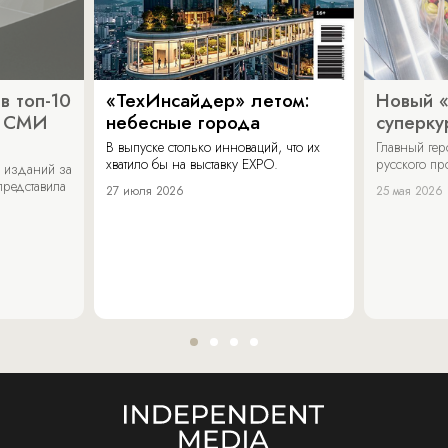
в топ-10
«ТехИнсайдер» летом:
Новый 
х СМИ
небесные города
суперку
В выпуске столько инноваций, что их
Главный ге
хватило бы на выставку EXPO.
русского п
 изданий за
представила
27 июля 2026
25 мая 2026