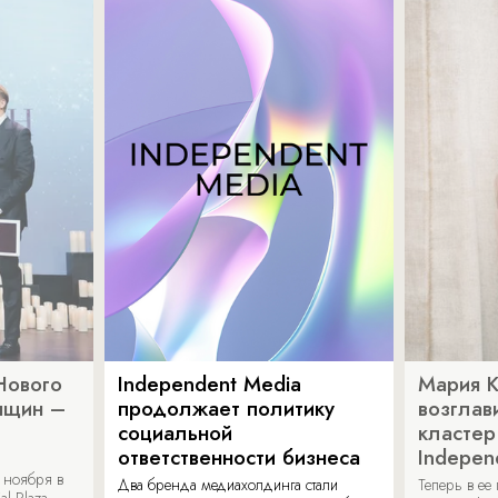
Нового
Independent Media
Мария 
нщин –
продолжает политику
возглав
социальной
кластер
ответственности бизнеса
Indepen
 ноября в
Два бренда медиахолдинга стали
Теперь в ее
al Plaza.