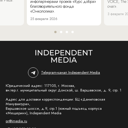
инфопартнерами проекта «Курс добра»
VOICE, The 
благотворительного фонда
очаг».
«Онкологика».
3 февраля 2
25 февраля 2026
Telegram-канал Independent Media
Юридический адрес: 117105, г. Москва,
вн.тер.г. муниципальный округ Донской, ш. Варшавское, д. 9, стр. 1
Адрес для доставки корреспонденции: БЦ «Даниловская
Мануфактура»,
Варшавское шоссе, д.9, стр.1 (южный подъезд корпуса
«Мещерин»), Independent Media
pr@imedia.ru