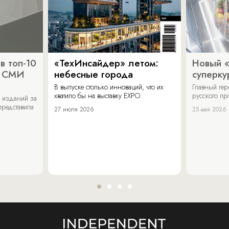
в топ-10
«ТехИнсайдер» летом:
Новый 
х СМИ
небесные города
суперку
В выпуске столько инноваций, что их
Главный ге
хватило бы на выставку EXPO.
русского п
 изданий за
представила
27 июля 2026
25 мая 2026