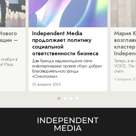
Нового
Independent Media
Мария 
нщин –
продолжает политику
возглав
социальной
кластер
ответственности бизнеса
Indepen
 ноября в
Два бренда медиахолдинга стали
Теперь в ее
al Plaza.
инфопартнерами проекта «Курс добра»
VOICE, The 
благотворительного фонда
очаг».
«Онкологика».
3 февраля 2
25 февраля 2026