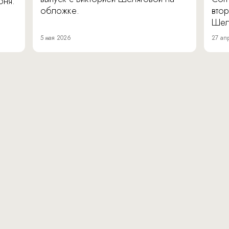
юня.
обложке.
втор
Шел
5 мая 2026
27 ап