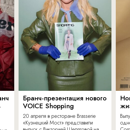
анч
Бранч-презентация нового
Но
ь
VOICE Shopping
жи
20 апреля в ресторане Brasserie
Вып
«Кузнецкий Мост» представили
одн
выпуск с Викторией Шеляговой на
Com