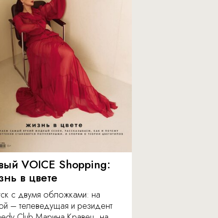
вый VOICE Shopping:
знь в цвете
уск с двумя обложками: на
ой – телеведущая и резидент
edy Club Марина Кравец, на