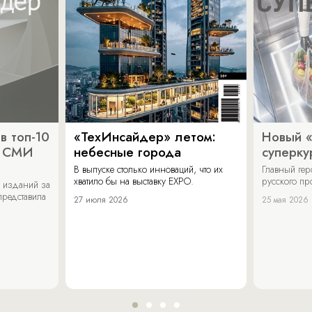
в топ-10
«ТехИнсайдер» летом:
Новый 
х СМИ
небесные города
суперку
В выпуске столько инноваций, что их
Главный ге
хватило бы на выставку EXPO.
русского п
 изданий за
представила
27 июля 2026
25 мая 2026