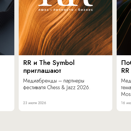
RR и The Symbol
По
приглашают
RR
Медиабренды – партнеры
Мед
фестиваля Chess & Jazz 2026.
тема
Mos
23 июля 2026
16 ию