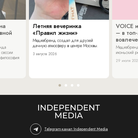
на
Летняя вечеринка
VOICE и
ивной
«Правил жизни»
– в топ
вовлече
Медиабренд создал для друзей
дачную атмосферу в центре Москвы.
енда
Медиабренд
 сессии
июньский р
3 августа 2026
 философия
29 июля 20
Telegram-канал Independent Media